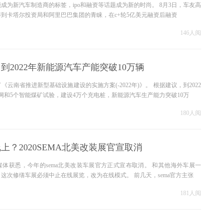
成为新汽车制造商的标签，ipo和融资等话题成为新的时尚。 8月3日，车友高
到卡塔尔投资局和阿里巴巴集团的青睐，在c+轮5亿美元融资后融资
146人阅
到2022年新能源汽车产能突破10万辆
云南省推进新型基础设施建设的实施方案(-2022年)》。 根据建议，到2022
网和5个智能煤矿试验，建设4万个充电桩，新能源汽车生产能力突破10万
180人阅
上？2020SEMA北美改装展官宣取消
体获悉，今年的sema北美改装车展官方正式宣布取消。 和其他海外车展一
这次修缮车展必须中止在线展览，改为在线模式。 前几天，sema官方主张
181人阅