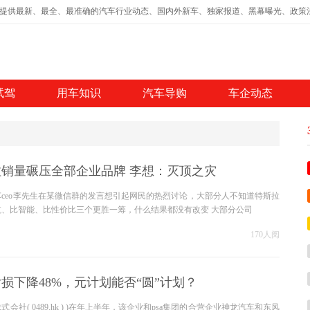
,提供最新、最全、最准确的汽车行业动态、国内外新车、独家报道、黑幕曝光、政策
试驾
用车知识
汽车导购
车企动态
销量碾压全部企业品牌 李想：灭顶之灾
车ceo李先生在某微信群的发言想引起网民的热烈讨论，大部分人不知道特斯拉
、比智能、比性价比三个更胜一筹，什么结果都没有改变 大部分公司
170人阅
损下降48%，元计划能否“圆”计划？
会社( 0489.hk ) )在年上半年，该企业和psa集团的合营企业神龙汽车和东风