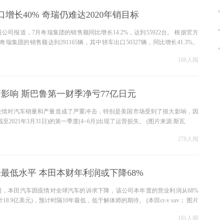
增长40% 奇瑞仍难达2020年销目标
公司报道，7月奇瑞集团的销售额同比增长14.2%，达到55922台。 根据官方
奇瑞集团的销售额达到291165辆，其中轿车出口50327辆，同比增长41.3%。
188人阅
影响 斯巴鲁第一财季净亏77亿日元
疫情对汽车销量和产量造成了严重冲击，特别是美国市场受到了很大影响，因
至2021年3月31日)的第一季度(4~6月)出现了运营损失。 (图片来源:斯瓦
278人阅
来最低水平 本田本财年利润或下降68%
日，本田汽车因疫情对全球汽车的诉求下降，该公司本年度的营业利润从68%
计18.9亿美元)，预计时隔10年最低，低于解体师的期待。 (本田cr-v suv； 图片
181人阅