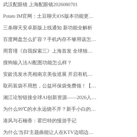
武汉配眼镜 上海配眼镜2026080701
Potato IM官网：土豆聊天iOS版本功能更新日志详解
三条聊天安卓新版上线通知 新功能全解析
百度网盘怎么扩容？手机内存不够用该怎么办?
周育瑾《自我探索三》上海首发 全球独家香氛画作“生命的十二道光”开启多
搜狗输入法AI配图功能怎么样？
安龄洗发水亮相南京美妆巡展 开启有机洗护新篇章
取药装袋不用愁，公益环保袋免费领！【石家庄以岭药业股份有限公司】联合医
湘江论智链接全球AI创新资源——2026人工智能国际研讨会暨OPC双创大赛颁奖典礼
为什么99℃的水永远烧不开？新手小白的生存启示录
港风与石楠香：霍巴特的慢游手记
为什么'当归'主题曲能让人在KTV边唱边哭？