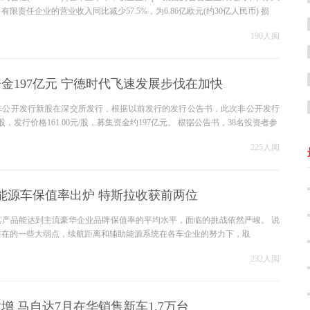
限责任企业的营业收入同比减少57.5%，为6.86亿欧元(约30亿人民币) 损
190人阅
金197亿元 宁德时代飞速发展步伐在加快
代非公开发行新股在深交所发行，根据以前发行的发行公告书，此次非公开发行
48股，发行价格161.00元/股，募集资金约197亿元。 根据公告书，38名投资者参
225人阅
能源车保值率出炉 特斯拉收获前两位
其产品能达到主流豪华企业品牌保值率的平均水平，面临的挑战依然严峻。 说
存在的一些大弱点，续航距离和辅助能源系统在各车企业的努力下，取
232人阅
增 马自达7月在华销售新车1.7万台