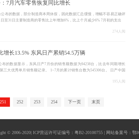
：7月汽车零售恢复同比增长
合会公布的数据，部分制造商本周休假，因此数据汇总缓慢，增幅不容易正确评
1日至31日主要制造商的零售比上年增加6%，比上个月减少6% 7月初的支出
274人阅
增长13.5% 东风日产累销54.5万辆
公布的数据显示，东风日产7月份的销售额数据为94238台，比去年同期增长
年第三大优秀单月销售额记录。 1~7月的累计销售台数为545306台。 日产中国
195人阅
251
252
253
254
下一页
末页
 2006-2020| ICP营运许可证编号：粤B2-20100755 | 网站备案号：鄂ICP备08007