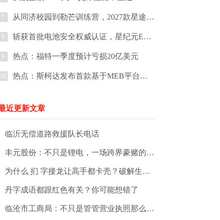
从同济校园到勒芒训练营，2027款星途ES上市即宣告中国性能豪华新力量
7
斩获首批电池安全权威认证，星纪元ES定义纯电出行安全新高度
8
热点：福特一季度预计亏损20亿美元
9
热点：斯柯达发布首款基于MEB平台的纯电SUV
10
最近更新文章
临沂无偿道路救援队长电话
丰元股份：不只是锂电，一场跨界豪赌的背后
为什么 扪 字接龙让高手都卡壳？破解生僻字接龙的三重密码
丹字成语都跟红色有关？你可能想错了
临沧市工商局：不只是管管营业执照那么简单