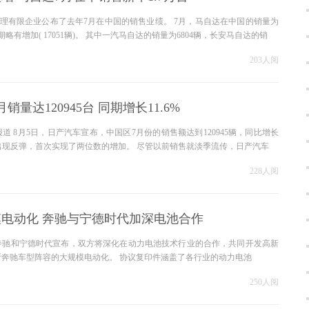
管理有限企业公布了去年7月在中国的销售业绩。 7月，马自达在中国的销量为
同期略有增加( 17051辆)。 其中一汽马自达的销量为6804辆，长安马自达的销
203人阅
销量达120945台 同期增长11.6%
道 8月5日，日产汽车宣布，中国区7月份的销售额达到120945辆，同比增长
个月出现反弹，首次实现了两位数的增加。 尽管以前销售就淡季流传，日产汽车
228人阅
电动化 奔驰与宁德时代加深电池合作
斯奔驰和宁德时代宣布，双方将深化在动力电池技术行业的合作，共同开发高新
奔驰车型阵容的大规模电动化。 协议复印件涵盖了各行业的动力电池
250人阅