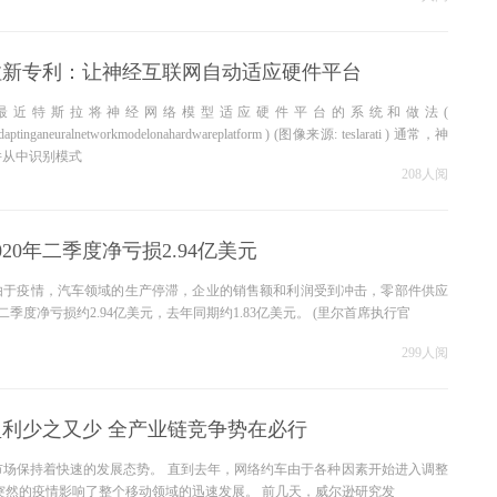
拉新专利：让神经互联网自动适应硬件平台
最近特斯拉将神经网络模型适应硬件平台的系统和做法(
adaptinganeuralnetworkmodelonahardwareplatform ) (图像来源: teslarati ) 通常，神
并从中识别模式
208人阅
20年二季度净亏损2.94亿美元
由于疫情，汽车领域的生产停滞，企业的销售额和利润受到冲击，零部件供应
去年第二季度净亏损约2.94亿美元，去年同期约1.83亿美元。 (里尔首席执行官
299人阅
利少之又少 全产业链竞争势在必行
市场保持着快速的发展态势。 直到去年，网络约车由于各种因素开始进入调整
突然的疫情影响了整个移动领域的迅速发展。 前几天，威尔逊研究发