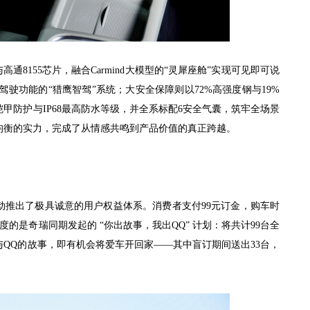
与高通8155芯片，融合Carmind大模型的“灵犀座舱”实现可见即可说
驶功能的“猎鹰智驾”系统；大安全保障则以72%高强度钢与19%
铠甲防护与IP68最高防水等级，并全系标配6安全气囊，筑牢全场景
均衡的实力，完成了从情感共鸣到产品价值的真正跨越。
动推出了极具诚意的用户权益体系。消费者支付99元订金，购车时
的是奇瑞同期发起的 “你出故事，我出QQ” 计划：将共计99台全
与QQ的故事，即有机会将爱车开回家——其中盲订期间送出33台，