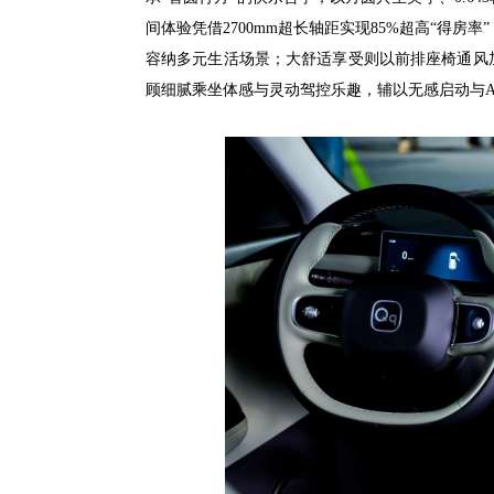
间体验凭借2700mm超长轴距实现85%超高“得房
容纳多元生活场景；大舒适享受则以前排座椅通风
顾细腻乘坐体感与灵动驾控乐趣，辅以无感启动与A