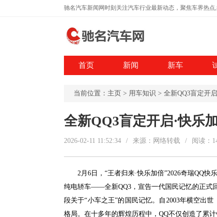
驰名汽车新闻网时刻关注汽车行业最新动态，聚焦车界热点
首页
新闻
新车
当前位置：
主页
>
用车知识
> 全新QQ3盲定
全新QQ3盲定开启·快乐
2026-02-11 11:52:34
/
来源：网络转载
/
阅读：
1
2月6日，“王者归来·快乐加倍”2026奇瑞QQ
纯电轿车——全新QQ3，宣告一代国民记忆的正式
段关于“小车之王”的国民记忆。自2003年横空
格局。在十多年的辉煌历程中，QQ不仅创造了累计销