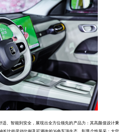
、舒适、智能到安全，展现出全方位领先的产品力：其高颜值设计秉
43轴长比的灵动比例及可潮改的36色车顶生态，彰显个性风采；大空