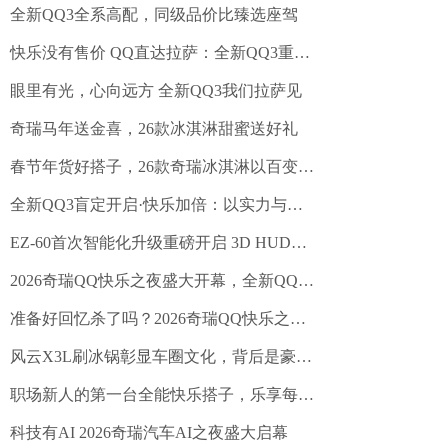
全新QQ3全系高配，同级品价比臻选座驾
快乐没有售价 QQ直达拉萨：全新QQ3重走拉萨路，再续快乐缘
眼里有光，心向远方 全新QQ3我们拉萨见
奇瑞马年送金喜，26款冰淇淋甜蜜送好礼
春节年货好搭子，26款奇瑞冰淇淋以百变空间装下团圆年味
全新QQ3盲定开启·快乐加倍：以实力与诚意对话智电时代
EZ-60首次智能化升级重磅开启 3D HUD行业首发“3D立牌指引”
2026奇瑞QQ快乐之夜盛大开幕，全新QQ3开启盲订
准备好回忆杀了吗？2026奇瑞QQ快乐之夜开启倒计时
风云X3L刷冰锅彰显车圈文化，背后是豪华价值的下探
职场新人的第一台全能快乐搭子，乐享每一天
科技有AI 2026奇瑞汽车AI之夜盛大启幕