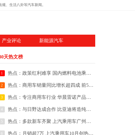
法规、生活八卦等汽车新闻。
产业评论
新能源汽车
30天热文榜
热点：政策红利难享 国内燃料电池乘用车快速发展迷茫
1
热点：商用车销量同比增长超四成 前5皮卡销量占比超80%
2
热点：专注商用车行业 华晨雷诺产品规划曝光
3
热点：与日野达成合作 比亚迪将造纯电动商用车
4
热点：多款新车齐聚 上汽乘用车广州车展阵容
5
热点：月销超7万 上汽乘用车10月创热销新纪录
6