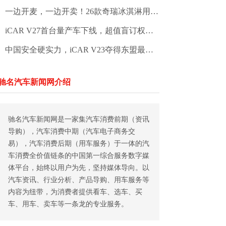
一边开麦，一边开卖！26款奇瑞冰淇淋用“亲民剧本”立“高定人设”
iCAR V27首台量产车下线，超值盲订权益同步解锁
中国安全硬实力，iCAR V23夺得东盟最高五星认证，树立全球安全标杆
驰名汽车新闻网介绍
驰名汽车新闻网是一家集汽车消费前期（资讯
导购），汽车消费中期（汽车电子商务交
易），汽车消费后期（用车服务）于一体的汽
车消费全价值链条的中国第一综合服务数字媒
体平台，始终以用户为先，坚持媒体导向。以
汽车资讯、行业分析、产品导购、用车服务等
内容为纽带，为消费者提供看车、选车、买
车、用车、卖车等一条龙的专业服务。