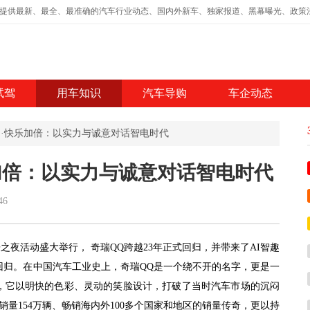
,提供最新、最全、最准确的汽车行业动态、国内外新车、独家报道、黑幕曝光、政策
试驾
用车知识
汽车导购
车企动态
开启·快乐加倍：以实力与诚意对话智电时代
加倍：以实力与诚意对话智电时代
46
快乐之夜活动盛大举行， 奇瑞QQ跨越23年正式回归，并带来了AI智趣
回归。在中国汽车工业史上，奇瑞QQ是一个绕不开的名字，更是一
出世，它以明快的色彩、灵动的笑脸设计，打破了当时汽车市场的沉闷
量154万辆、畅销海内外100多个国家和地区的销量传奇，更以持