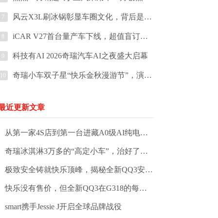
风云X3L刷冰锅彰显车圈文化，背后是豪华价值的下探
7
iCAR V27首台量产车下线，超值盲订权益同步解锁
8
科技有AI 2026奇瑞汽车AI之夜盛大启幕
9
奇瑞小车双子星“快乐金秋漫游节”，演绎小车热潮期的出行张力
10
最近更新文章
从第一家4S店到第一台进藏A0级AI纯电轿车：QQ与拉萨的情缘
奇瑞冰淇淋3万多的“高定小车”，治好了我的接娃焦虑
极致安全铸就快乐顶峰，揭秘全新QQ3安全底气
快乐没有售价，但全新QQ3在G318的每一个瞬间都值得收藏
smart携手Jessie J开启全球品牌战役