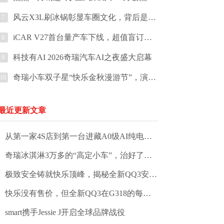
风云X3L刷冰锅彰显车圈文化，背后是豪华价值的下探
7
iCAR V27首台量产车下线，超值盲订权益同步解锁
8
科技有AI 2026奇瑞汽车AI之夜盛大启幕
9
奇瑞小车双子星“快乐金秋漫游节”，演绎小车热潮期的出行张力
10
最近更新文章
从第一家4S店到第一台进藏A0级AI纯电轿车：QQ与拉萨的情缘
奇瑞冰淇淋3万多的“高定小车”，治好了我的接娃焦虑
极致安全铸就快乐顶峰，揭秘全新QQ3安全底气
快乐没有售价，但全新QQ3在G318的每一个瞬间都值得收藏
smart携手Jessie J开启全球品牌战役