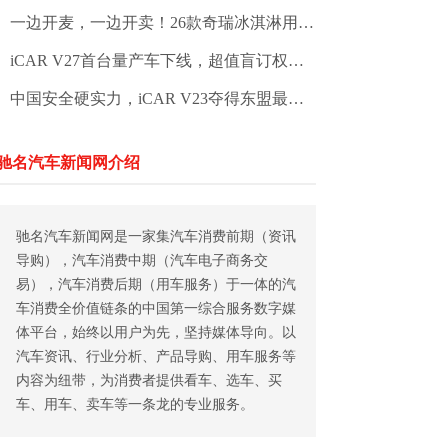
一边开麦，一边开卖！26款奇瑞冰淇淋用“亲民剧本”立“高定人设”
iCAR V27首台量产车下线，超值盲订权益同步解锁
中国安全硬实力，iCAR V23夺得东盟最高五星认证，树立全球安全标杆
驰名汽车新闻网介绍
驰名汽车新闻网是一家集汽车消费前期（资讯
导购），汽车消费中期（汽车电子商务交
易），汽车消费后期（用车服务）于一体的汽
车消费全价值链条的中国第一综合服务数字媒
体平台，始终以用户为先，坚持媒体导向。以
汽车资讯、行业分析、产品导购、用车服务等
内容为纽带，为消费者提供看车、选车、买
车、用车、卖车等一条龙的专业服务。