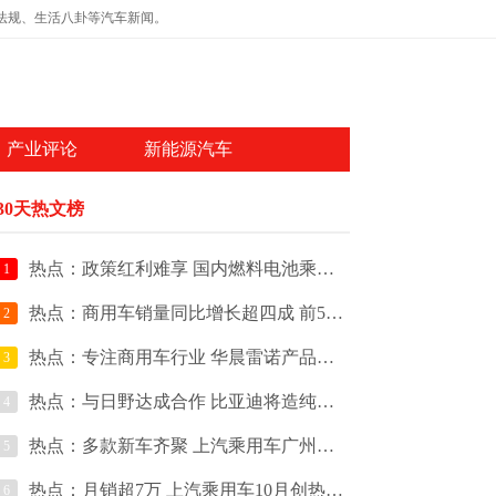
法规、生活八卦等汽车新闻。
产业评论
新能源汽车
30天热文榜
热点：政策红利难享 国内燃料电池乘用车快速发展迷茫
1
热点：商用车销量同比增长超四成 前5皮卡销量占比超80%
2
热点：专注商用车行业 华晨雷诺产品规划曝光
3
热点：与日野达成合作 比亚迪将造纯电动商用车
4
热点：多款新车齐聚 上汽乘用车广州车展阵容
5
热点：月销超7万 上汽乘用车10月创热销新纪录
6