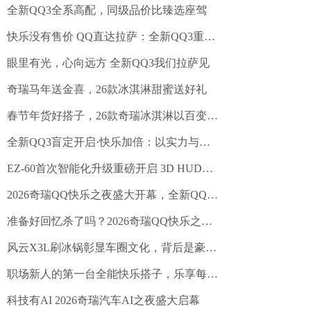
全新QQ3全系高配，同级品价比臻选座驾
快乐没有售价 QQ直达拉萨：全新QQ3重走拉萨路，再续快乐缘
眼里有光，心向远方 全新QQ3我们拉萨见
奇瑞马年送金喜，26款冰淇淋甜蜜送好礼
春节年货好搭子，26款奇瑞冰淇淋以百变空间装下团圆年味
全新QQ3盲定开启·快乐加倍：以实力与诚意对话智电时代
EZ-60首次智能化升级重磅开启 3D HUD行业首发“3D立牌指引”
2026奇瑞QQ快乐之夜盛大开幕，全新QQ3开启盲订
准备好回忆杀了吗？2026奇瑞QQ快乐之夜开启倒计时
风云X3L刷冰锅彰显车圈文化，背后是豪华价值的下探
职场新人的第一台全能快乐搭子，乐享每一天
科技有AI 2026奇瑞汽车AI之夜盛大启幕