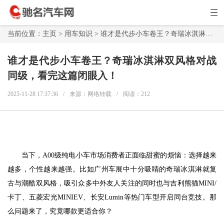
当前位置：
主页
>
用车知识
> 谁才是代步小车卷王？奇瑞冰淇淋双风格对战同级，看完这篇闭眼入！
谁才是代步小车卷王？奇瑞冰淇淋双风格对战
同级，看完这篇闭眼入！
2025-11-28 17:37:36
/
来源：网络转载
/
阅读：
212
当下，A00级纯电小车市场消费者正面临甜蜜的烦恼：选择越来
越多，个性越来越强。比如广州车展中十分吸睛的奇瑞冰淇淋就复
古与潮酷双风格，吸引众多中外友人关注的同时也与吉利熊猫MINI/
卡丁、五菱宏光MINIEV、长安Lumin等热门车型开启同台竞技。那
么问题来了，究竟哪款更适合你？