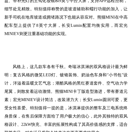
盘、带补光灯的主驾化妆镜和9英寸中控大屏，支持APP远程控制，
细节处见精致。特别值得称赞的是坡道辅助和蠕行功能的加入，让
新手司机在地库坡道或拥堵路况下也能从容应对。熊猫MINI在中高
配车型上提供了8英寸大屏，长安Lumin配置均衡实用，而宏光
MINIEV则更注重基础功能的实现。
风格上，这几款车各有千秋。奇瑞冰淇淋的双风格设计最为鲜
明：复古风格的微笑LED灯、镀铬装饰、奶油色车身和“小书包”设
计，洋溢着温暖文艺气息；潮酷风格的黑红赛道套件、空气动力学
尾翼，则散发着运动激情。熊猫MINI卡丁版造型激进，带有赛道元
素；宏光MINIEV设计简洁，改装潜力大；长安Lumin圆润可爱，更
受女性喜爱。特别值得一提的是，冰淇淋提供的整车及三电系统终
身质保，在售后保障方面给了用户极大的信心，此外其独特的双风
格设计、22kW快充、丰富的拓展性构成了其高价值感的支撑，适合