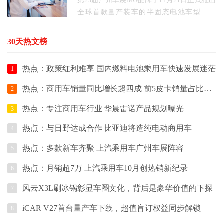
第23届广州车展MG品牌于11月21日正式推出
全球首款量产装车的半固态电池车型全新
MG4半固态安芯版，并官宣12月启动交付，
将曾局限于实验室的尖端电池技术成功推向
30天热文榜
大众市场。与此同时
热点：政策红利难享 国内燃料电池乘用车快速发展迷茫
1
热点：商用车销量同比增长超四成 前5皮卡销量占比超80%
2
热点：专注商用车行业 华晨雷诺产品规划曝光
3
热点：与日野达成合作 比亚迪将造纯电动商用车
4
热点：多款新车齐聚 上汽乘用车广州车展阵容
5
热点：月销超7万 上汽乘用车10月创热销新纪录
6
风云X3L刷冰锅彰显车圈文化，背后是豪华价值的下探
7
iCAR V27首台量产车下线，超值盲订权益同步解锁
8