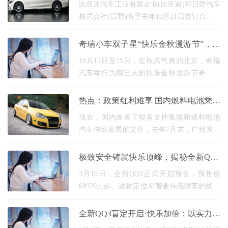
动商用车
比亚迪汽车工业有限企业(比亚迪)和日野汽车
株式会社(日野)将于去年10月21日签订合资合
同，设立开发纯电动商用车( bevs )的新企
业。 纯电动商用车预计在2025年之前发售 。
奇瑞小车双子星“快乐金秋漫游节”，演
新合资企业
绎小车热潮期的出行张力
10月13日至15日，在秋高气爽的北京，奇瑞
汽车举行为期三天的快乐金秋漫游节奇瑞小
车品鉴活动，通过沉浸式闯关试驾充分彰显
奇瑞小车双子星小蚂蚁、冰淇淋的独特产品
热点：政策红利难享 国内燃料电池乘用
价值，实现人
车快速发展迷茫
现在，国内发表了很多支持氢能和燃料电池
汽车快速发展的文件，去年7月末，广州发表
了“广州市氢能产业快速发展计划( 2019-2030
)”(以下简称“产业计划”)。 根据《产业计划》
极致安全铸就快乐顶峰，揭秘全新QQ3
的快
安全底气
3月10日，全新QQ3正式开启预售，预售价
68920元起。这款定位AI智趣纯电轿车的焕新
之作，不仅延续了经典的快乐基因，更以安
全为核心，重构了纯电小车的价值标准，于
全新QQ3盲定开启·快乐加倍：以实力与
车身、电池等层面
诚意对话智电时代