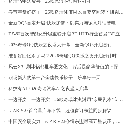
奇瑞马年送金喜，26款冰淇淋甜蜜送好礼
春节年货好搭子，26款奇瑞冰淇淋以百变空间装下团圆年味
全新QQ3盲定开启·快乐加倍：以实力与诚意对话智电时代
EZ-60首次智能化升级重磅开启 3D HUD行业首发“3D立牌指引”
2026奇瑞QQ快乐之夜盛大开幕，全新QQ3开启盲订
准备好回忆杀了吗？2026奇瑞QQ快乐之夜开启倒计时
风云X3L刷冰锅彰显车圈文化，背后是豪华价值的下探
职场新人的第一台全能快乐搭子，乐享每一天
科技有AI 2026奇瑞汽车AI之夜盛大启幕
一边开麦，一边开卖！26款奇瑞冰淇淋用“亲民剧本”立“高定人设”
iCAR V27首台量产车下线，超值盲订权益同步解锁
中国安全硬实力，iCAR V23夺得东盟最高五星认证，树立全球安全标杆