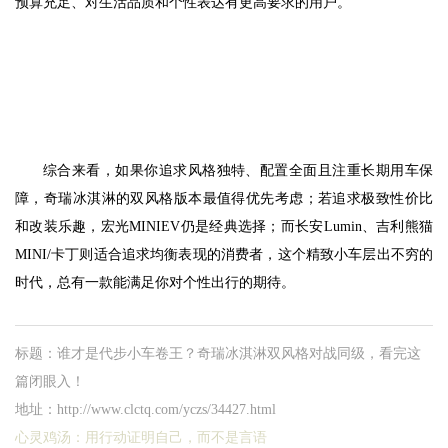
预算充足、对生活品质和个性表达有更高要求的用户。
综合来看，如果你追求风格独特、配置全面且注重长期用车保
障，奇瑞冰淇淋的双风格版本最值得优先考虑；若追求极致性价比
和改装乐趣，宏光MINIEV仍是经典选择；而长安Lumin、吉利熊猫
MINI/卡丁则适合追求均衡表现的消费者，这个精致小车层出不穷的
时代，总有一款能满足你对个性出行的期待。
标题：谁才是代步小车卷王？奇瑞冰淇淋双风格对战同级，看完这
篇闭眼入！
地址：http://www.clctq.com/yczs/34427.html
心灵鸡汤：
用行动证明自己，而不是言语