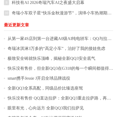
科技有AI 2026奇瑞汽车AI之夜盛大启幕
9
奇瑞小车双子星“快乐金秋漫游节”，演绎小车热潮期的出行张力
10
最近更新文章
从第一家4S店到第一台进藏A0级AI纯电轿车：QQ与拉萨的情缘
奇瑞冰淇淋3万多的“高定小车”，治好了我的接娃焦虑
极致安全铸就快乐顶峰，揭秘全新QQ3安全底气
快乐没有售价，但全新QQ3在G318的每一个瞬间都值得收藏
smart携手Jessie J开启全球品牌战役
全新QQ3全系高配，同级品价比臻选座驾
快乐没有售价 QQ直达拉萨：全新QQ3重走拉萨路，再续快乐缘
眼里有光，心向远方 全新QQ3我们拉萨见