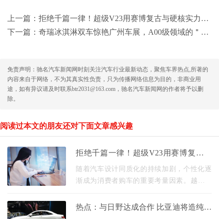
上一篇：
拒绝千篇一律！超级V23用赛博复古与硬核实力，开创个性化新路径
下一篇：
奇瑞冰淇淋双车惊艳广州车展，A00级领域的＂当红小生＂
免责声明：驰名汽车新闻网时刻关注汽车行业最新动态，聚焦车界热点,所著的
内容来自于网络，不为其真实性负责，只为传播网络信息为目的，非商业用
途，如有异议请及时联系btr2031@163.com，驰名汽车新闻网的作者将予以删
除。
阅读过本文的朋友还对下面文章感兴趣
拒绝千篇一律！超级V23用赛博复古与
硬核实力，开创个性化新路径
随着汽车设计同质化的持续加剧，个性化逐
渐成为消费者购车的重要考量因素。越来越
多的年轻用户不再满足于千篇一律的设计和
功能，而是渴望通过座驾展现自我态度。 于
热点：与日野达成合作 比亚迪将造纯电
是我们看到