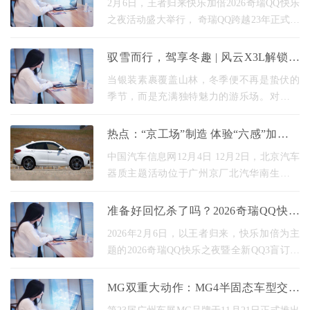
2月6日，王者归来快乐加倍2026奇瑞QQ快乐
之夜活动盛大举行， 奇瑞QQ跨越23年正式回
归，并带来了AI智趣纯电轿车全新QQ3，宣
告一代国民记忆的正式回归。在中国汽车工
驭雪而行，驾享冬趣 | 风云X3L解锁冬
业史上，奇瑞QQ是
季户外生活新玩法
当银装素裹覆盖山林，冬季便不再是蛰伏的
季节，而是充满独特魅力的游乐场。对于热
爱生活、渴望探索的都市精英而言，一台能
从容应对严寒、无畏复杂地形，同时又能装
热点：“京工场”制造 体验“六感”加持的
下所有乐趣
BEIJING
中国汽车信息网12月4日 12月2日，北京汽车
器质主题活动位于广州京厂北汽华南生产基
地开幕。 作为beijing-x7，从最初的外观与以
往印象中的北汽不同，用新的设计语言看起
准备好回忆杀了吗？2026奇瑞QQ快乐
来很有未来感
之夜开启倒计时
2026年2月6日，以王者归来，快乐加倍为主
题的2026奇瑞QQ快乐之夜暨全新QQ3盲订活
动将在芜湖奇瑞龙山试验中心举行。这不仅
是一场跨越时空的对话，更标志着拥有23年
MG双重大动作：MG4半固态车型交付
历史，承载一代人
+数字IP MOLI登场