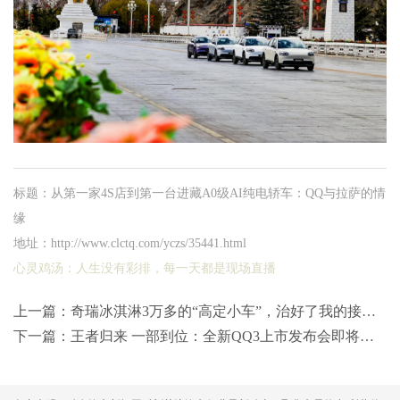
标题：从第一家4S店到第一台进藏A0级AI纯电轿车：QQ与拉萨的情
缘
地址：http://www.clctq.com/yczs/35441.html
心灵鸡汤：
人生没有彩排，每一天都是现场直播
上一篇：
奇瑞冰淇淋3万多的“高定小车”，治好了我的接娃焦虑
下一篇：
王者归来 一部到位：全新QQ3上市发布会即将启幕