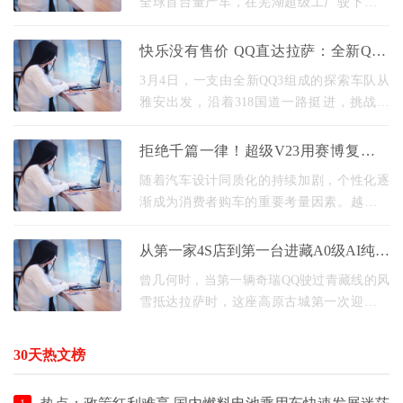
全球首台量产车，在芜湖超级工厂驶下生产
线，标志着这款面向全球市场打造的全球车
正式进入规模化量产阶段。国内、国际版本
快乐没有售价 QQ直达拉萨：全新QQ3
同步推进产能爬坡
重走拉萨路，再续快乐缘
3月4日，一支由全新QQ3组成的探索车队从
雅安出发，沿着318国道一路挺进，挑战极
限。在高原多变路况与复杂气候条件的考验
下，全新QQ3以稳定的出色表现，顺利完成
拒绝千篇一律！超级V23用赛博复古与
川藏线长测征程，
硬核实力，开创个性化新路径
随着汽车设计同质化的持续加剧，个性化逐
渐成为消费者购车的重要考量因素。越来越
多的年轻用户不再满足于千篇一律的设计和
功能，而是渴望通过座驾展现自我态度。 于
从第一家4S店到第一台进藏A0级AI纯电
是我们看到
轿车：QQ与拉萨的情缘
曾几何时，当第一辆奇瑞QQ驶过青藏线的风
雪抵达拉萨时，这座高原古城第一次迎来了
真正意义上的私家车。那圆润可爱的身影出
现在八廓街的转经道旁，引得路人纷纷驻足
30天热文榜
原来汽车可