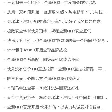
王者归来 一部到位：全新QQ3上市发布会即将启幕
从第一家4S店到第一台进藏A0级AI纯电轿车：QQ与拉萨的情缘
奇瑞冰淇淋3万多的“高定小车”，治好了我的接娃焦虑
极致安全铸就快乐顶峰，揭秘全新QQ3安全底气
快乐没有售价，但全新QQ3在G318的每一个瞬间都值得收藏
smart携手Jessie J开启全球品牌战役
全新QQ3全系高配，同级品价比臻选座驾
快乐没有售价 QQ直达拉萨：全新QQ3重走拉萨路，再续快乐缘
眼里有光，心向远方 全新QQ3我们拉萨见
奇瑞马年送金喜，26款冰淇淋甜蜜送好礼
春节年货好搭子，26款奇瑞冰淇淋以百变空间装下团圆年味
全新QQ3盲定开启·快乐加倍：以实力与诚意对话智电时代