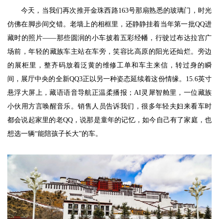
今天，当我们再次推开金珠西路163号那扇熟悉的玻璃门，时光
仿佛在脚步间交错。老墙上的相框里，还静静挂着当年第一批QQ进
藏时的照片——那些圆润的小车披着五彩经幡，行驶过布达拉宫广
场前，年轻的藏族车主站在车旁，笑容比高原的阳光还灿烂。旁边
的展柜里，整齐码放着泛黄的维修工单和车主来信，转过身的瞬
间，展厅中央的全新QQ3正以另一种姿态延续着这份情缘。15.6英寸
悬浮大屏上，藏语语音导航正温柔播报；AI灵犀智舱里，一位藏族
小伙用方言唤醒音乐。销售人员告诉我们，很多年轻夫妇来看车时
都会说起家里的老QQ，说那是童年的记忆，如今自己有了家庭，也
想选一辆“能陪孩子长大”的车。