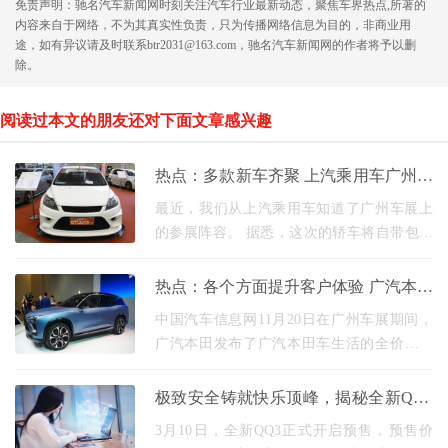
免责声明：驰名汽车新闻网时刻关注汽车行业最新动态，聚焦车界热点,所著的
内容来自于网络，不为其真实性负责，只为传播网络信息为目的，非商业用
途，如有异议请及时联系btr2031@163.com，驰名汽车新闻网的作者将予以删
除。
阅读过本文的朋友还对下面文章感兴趣
热点：多款新车齐聚 上汽乘用车广州车
展阵容
最近，我们从上汽乘用车知道了广州车展上
的参展阵容。 据悉，这次的轿车将自带包括
上汽荣威1辆(发售)、r辆(预售+出道)、名爵3
辆(发售+出道)在内的多辆新车。 《新型荣威
热点：各个方面提升客户体验 广汽本田
rx5 max』》
新战术发布
中国汽车信息网11月20日在广州车展期间，
广汽本田发布了广汽本田车生活的全价值战
术。 战术第一，作为梦想的同行，与客户互
相激发梦想的力量，提供丰富的共创文化价
极致安全铸就快乐顶峰，揭秘全新QQ3
值。 基于对
安全底气
3月10日，全新QQ3正式开启预售，预售价