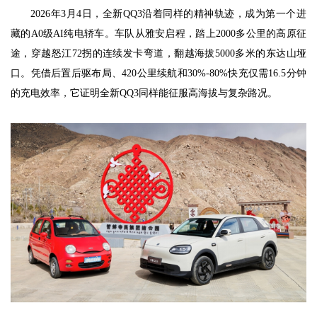
2026年3月4日，全新QQ3沿着同样的精神轨迹，成为第一个进
藏的A0级AI纯电轿车。车队从雅安启程，踏上2000多公里的高原征
途，穿越怒江72拐的连续发卡弯道，翻越海拔5000多米的东达山垭
口。凭借后置后驱布局、420公里续航和30%-80%快充仅需16.5分钟
的充电效率，它证明全新QQ3同样能征服高海拔与复杂路况。