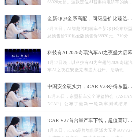
68920元起。这款定位AI智趣纯电轿车的焕新
之作，不仅延续了经典的快乐基因，更以安
全为核心，重构了纯电小车的价值标准，于
全新QQ3全系高配，同级品价比臻选座
车身、电池等层面
驾
3月10日，AI智趣纯电轿车全新QQ3公布版型
及预售价310热爱版预售价68920元、310分享
版预售价78920元、420热爱版预售价78985
元、420分享版预售价89985元。 综观当下A0
科技有AI 2026奇瑞汽车AI之夜盛大启幕
级纯电市场，全新QQ3在空间
1月17日晚，以科技有AI为主题的2026奇瑞汽
车AI之夜在安徽芜湖盛大召开。活动现场，
奇瑞汽车重点展示了全域AI战略技术蓝图，
更携超级AI智能体小奇同学、猎鹰智驾、灵
中国安全硬实力，iCAR V23夺得东盟最
犀智舱、墨甲机
高五星认证，树立全球安全标杆
12月26日，东盟新车安全评鉴协会（ASEAN
NCAP）公布了最新一轮新车测试结果，
iCAR V23（海外名称：iCAUR V23）以91.02
的综合得分斩获最高五星安全评级，成为获
iCAR V27首台量产车下线，超值盲订权
得ASEAN NCAP认证的首款五星方盒
益同步解锁
1月10日，iCAR品牌智能硬派大五座SUVV27