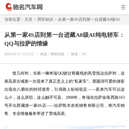
当前位置：
主页
>
用车知识
> 从第一家4S店到第一台进藏A0级AI纯电轿车：QQ与拉萨的情缘
从第一家4S店到第一台进藏A0级AI纯电轿车：
QQ与拉萨的情缘
2026-03-17 15:31:15
/
来源：网络转载
/
阅读：
242
曾几何时，当第一辆奇瑞QQ驶过青藏线的风雪抵达拉萨时，这
座高原古城第一次迎来了真正意义上的“私家车”。那圆润可爱的身影
出现在八廓街的转经道旁，引得路人纷纷驻足——原来汽车可以这
么小，这么亲切，这么触手可及。2008年，奇瑞在拉萨金珠西路163
号开出西藏第一家4S店——拉萨凯丰农机销售有限公司，将汽车销
售、专业维修服务带进了雪域高原。