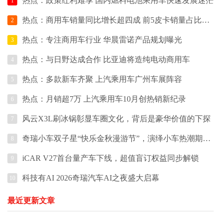
热点：政策红利难享 国内燃料电池乘用车快速发展迷茫
1
热点：商用车销量同比增长超四成 前5皮卡销量占比超80%
2
热点：专注商用车行业 华晨雷诺产品规划曝光
3
热点：与日野达成合作 比亚迪将造纯电动商用车
4
热点：多款新车齐聚 上汽乘用车广州车展阵容
5
热点：月销超7万 上汽乘用车10月创热销新纪录
6
风云X3L刷冰锅彰显车圈文化，背后是豪华价值的下探
7
奇瑞小车双子星“快乐金秋漫游节”，演绎小车热潮期的出行张力
8
iCAR V27首台量产车下线，超值盲订权益同步解锁
9
科技有AI 2026奇瑞汽车AI之夜盛大启幕
10
最近更新文章